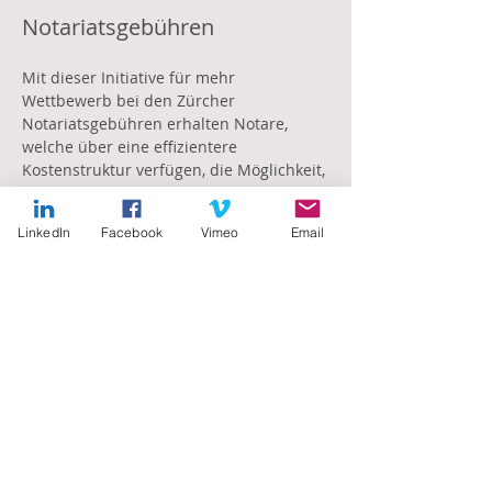
Notariatsgebühren
Mit dieser Initiative für mehr 
Wettbewerb bei den Zürcher 
Notariatsgebühren erhalten Notare, 
welche über eine effizientere 
Kostenstruktur verfügen, die Möglichkeit, 
attraktivere Tarife anzuwenden - sofern 
sie dies wollen.
LinkedIn
Facebook
Vimeo
Email
https://vimeo.com/418975168
Previous
Next