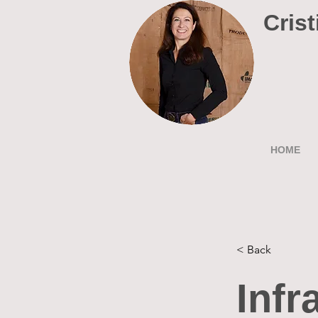
Crist
HOME
< Back
Infr