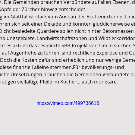
n. Die Gemeinden brauchen Verbündete auf allen Ebenen, d
 Köpfe der Zürcher hinweg entscheidet.
 im Glatttal ist stark vom Ausbau der Brüttenertunnel-Linie
en sich seit einer Dekade und konnten glücklicherweise ei
 Dicht besiedelte Quartiere sollen nicht hinter Betonmassen
holungsgebiete, Landwirtschaftszonen und Wildtierkorridor
eht es aktuell das revidierte SBB-Projekt vor. Um in solchen 
auf Augenhöhe zu führen, sind rechtliche Expertise und G
 Doch die Kosten dafür sind erheblich und nur wenige Gem
diese finanziell alleine stemmen.Für bevölkerungs- und 
liche Umsetzungen brauchen die Gemeinden Verbündete auf
ötigen vielfältige Pfeile im Köcher… auch monetäre.
https://vimeo.com/499736616