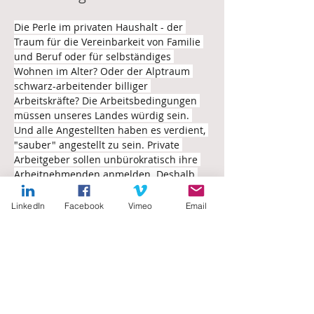
Die Perle im privaten Haushalt - der 
Traum für die Vereinbarkeit von Familie 
und Beruf oder für selbständiges 
Wohnen im Alter? Oder der Alptraum 
schwarz-arbeitender billiger 
Arbeitskräfte? Die Arbeitsbedingungen 
müssen unseres Landes würdig sein. 
Und alle Angestellten haben es verdient, 
"sauber" angestellt zu sein. Private 
Arbeitgeber sollen unbürokratisch ihre 
Arbeitnehmenden anmelden. Deshalb 
bauen wir Bürokratie-Hürden ab. Dazu 
braucht es die Zusammenarbeit mit dem 
LinkedIn
Facebook
Vimeo
Email
Bund.
https://vimeo.com/694970054