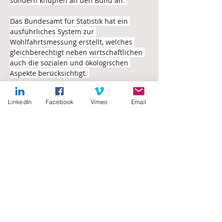
sondern knüpfen an den Bund an: 
Das Bundesamt für Statistik hat ein 
ausführliches System zur 
Wohlfahrtsmessung erstellt, welches 
gleichberechtigt neben wirtschaftlichen 
auch die sozialen und ökologischen 
Aspekte berücksichtigt. 
LinkedIn
Facebook
Vimeo
Email
📖 Das Indikatorensystem 
Wohlfahrtsmessung mit seinen über 40 
Indikatoren ist seit 2014 ein fester 
Bestandteil des Portfolios des 
Bundesamtes für Statistik (BFS).
🏦👩‍👩‍👧‍👦👨‍👨‍👦🌱 Für mich sind 
Wirtschaftswachstum und Wohlergehen 
von Mensch und Umwelt miteinander 
verflochten und verstärken sich 
gegenseitig. 