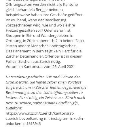
Öffnungszeiten werden nicht alle Kantone
gleich behandelt: Berggemeinden
beispielsweise haben ihre Geschäfte geöffnet.
Ist es liberal, wenn der Bevölkerung
vorgeschrieben wird, wie und wo sie ihre
Freizeit gestalten soll? Oder warum ist
Shoppen in Ski- und Wandergebieten in
Ordnung, in Zürich aber nicht? In beiden Fällen
leisten andere Menschen Sonntagsarbeit…
Das Parlament in Bern zeigt kein Herz für die
Zürcher Detailhändler. Offenbar ist in diesem
Fall ein Zeichen aus Zürich nötig.
Votum im Kantonsrat vom 26. April 2021
Unterstützung erhielten FDP und SVP von den
Grünliberalen. Sie haben selber einen Vorstoss
eingereicht, um in Zürcher Tourismusgebieten die
Bestimmungen zu den Ladenöffnungszeiten zu
lockern. Es sei nötig, ein Zeichen aus Zürich nach
Bern zu senden, sagte Cristina Cortellini (glp.,
Dietlikon):
https://www.nzz.ch/zuerich/kantonsrat-
zuerich-bevoelkerung-mit-instagram-linkedin-
anlocken-ld.1613946