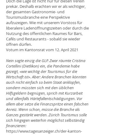
Doch die Lage ist nicht nur für diesen Verein
prekär. Deshalb erachten wir er als wichtiger,
der gesamten Gastronomie- und
Tourismusbranche eine Perspektive
aufzuzeigen. Wie mit unserem Vorstoss für
liberalere Ladenöffnungszeiten oder durch die
Nutzung des öffentlichen Raumes für Bars,
Cafés und Restaurants - sobald sie wieder
öffnen dürfen.
Votum im Kantonsrat vom 12. April 2021
Nein sagte einzig die GLP. Zwar räumte Cristina
Cortellini (Dietlikon) ein, die Pandemie habe
gezeigt, «wie wichtig der Tourismus für die
Wirtschaft ist». Aber: Andere Branchen könnten
auch nicht einfach so beim Staat anklopfen,
sondern müssten sich mit den üblichen
Hilfsgeldern begnügen, sprich mit Kurzarbeit
und allenfalls Härtefallentschädigungen. Vor
allem aber setze die Finanzspritze einen falschen
Anreiz. Wenn schon, müsse die Branche als
Ganzes gestärkt werden. Zürich Tourismus solle
sich hingegen weiterhin möglichst selbständig
finanzieren:
https://www.tagesanzeiger.ch/der-kanton-