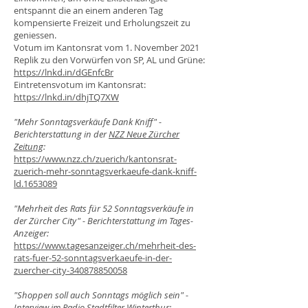
entspannt die an einem anderen Tag
kompensierte Freizeit und Erholungszeit zu
geniessen.
Votum im Kantonsrat vom 1. November 2021
Replik zu den Vorwürfen von SP, AL und Grüne:
https://lnkd.in/dGEnfcBr
Eintretensvotum im Kantonsrat:
https://lnkd.in/dhjTQ7XW
"Mehr Sonntagsverkäufe Dank Kniff" -
Berichterstattung in der
NZZ Neue Zürcher
Zeitung
:
https://www.nzz.ch/zuerich/kantonsrat-
zuerich-mehr-sonntagsverkaeufe-dank-kniff-
ld.1653089
"Mehrheit des Rats für 52 Sonntagsverkäufe in
der Zürcher City" - Berichterstattung im Tages-
Anzeiger:
https://www.tagesanzeiger.ch/mehrheit-des-
rats-fuer-52-sonntagsverkaeufe-in-der-
zuercher-city-340878850058
"Shoppen soll auch Sonntags möglich sein" -
Interview im Radio Stadtfilter Winterthur: