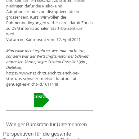
und Zeit, um ein Geschäft zu starten, sollen
niedriger, dafür die Risiko- und
Adoptionsfreude von disruptiven Ideen
grösser sein. Kurz: Wir wollen die
Rahmenbedingungen verbessern, damit Zürich
zu DEM internationalen Start-Up-Zentrum
wird.
Votum im Kantonsrat vom 12. April 2021
Man wolle nicht erfahren, was man nicht tun,
sondern was der Wirtschaftsmotor der Schweiz
anpacken könne, sagte Cristina Cortellini (glp.,
Dietlikon):
https://www.nzz.ch/zuerich/zuerich-bei-
startups-schweizermeister-kantonsrat-
genuegt-es-nicht-ld.1611448
Video Kantonsrat
Weniger Bürokratie für Unternehmen
Perspektiven für die gesamte